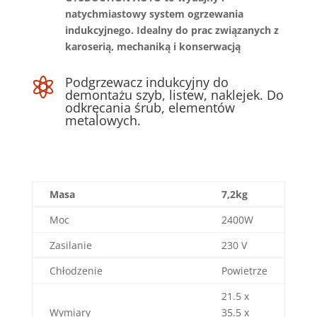
natychmiastowy system ogrzewania
indukcyjnego. Idealny do prac związanych z
karoserią, mechaniką i konserwacją
Podgrzewacz indukcyjny do

demontażu szyb, listew, naklejek. Do
odkręcania śrub, elementów
metalowych.
Masa
7,2kg
Moc
2400W
Zasilanie
230 V
Chłodzenie
Powietrze
21.5 x
Wymiary
35.5 x