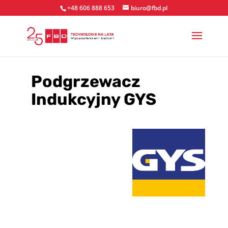
+48 606 888 653
biuro@fbd.pl
Podgrzewacz
Indukcyjny GYS