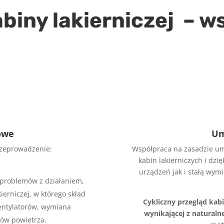
biny lakierniczej – 
owe
Um
rzeprowadzenie:
Współpraca na zasadzie um
kabin lakierniczych i dz
urządzeń jak i stałą wym
b problemów z działaniem,
erniczej, w którego skład
Cykliczny przegląd kabi
entylatorów, wymiana
wynikającej z naturalne
ów powietrza.