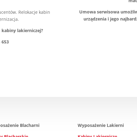
mat
Umowa serwisowa umożliwi
ucentów. Relokacje kabin
urządzenia i jego najbard
ernizacja.
 kabiny lakierniczej?
 653
osażenie Blacharni
Wyposażenie Lakierni
y Blacharskie
Kabiny Lakiernicze