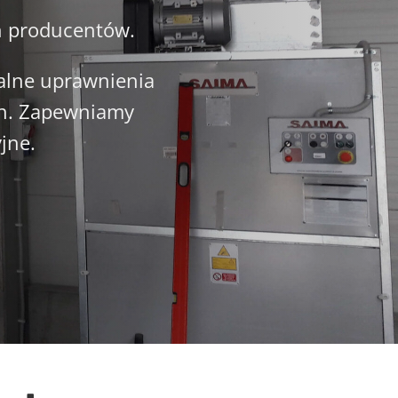
h producentów.
ualne uprawnienia
ch. Zapewniamy
jne.