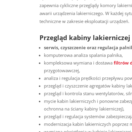
zapewnia cykliczne przeglądy komory lakiern
awarii urządzenia lakierniczego. W każdej s
techniczne w zakresie eksploatacji urządzeń.
Przegląd kabiny lakierniczej 
serwis, czyszczenie oraz regulacja pal
komputerowa analiza spalania palnika,
kompleksowa wymiana i dostawa
filtrów 
przygotowawczej,
analiza i regulacja prędkości przepływu pow
przegląd i czyszczenie agregatów kabiny lak
przegląd i kontrola stanu wentylatorów, sil
mycie kabin lakierniczych i ponowne zabezp
ochronna na ściany kabiny lakierniczej),
przegląd i regulacja systemów zabezpiecza
modernizacja kabin lakierniczych poprzez 
wymiana oświetlenia w kabinie lakiernicze