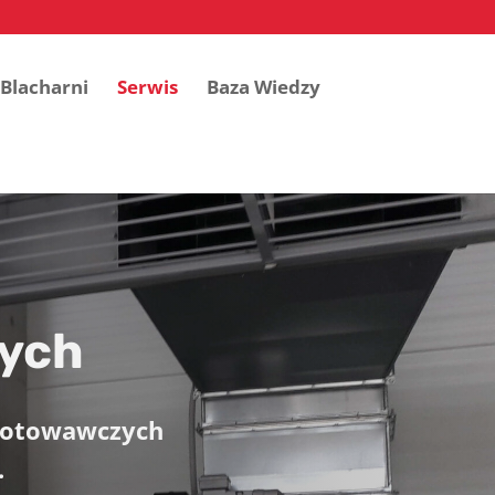
Blacharni
Serwis
Baza Wiedzy
zych
ygotowawczych
.