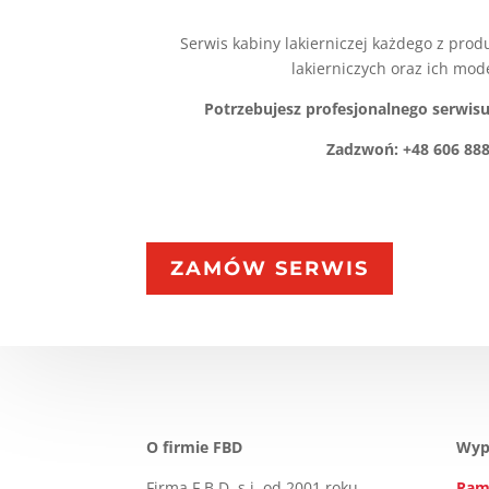
Serwis kabiny lakierniczej każdego z prod
lakierniczych oraz ich mod
Potrzebujesz profesjonalnego serwisu
Zadzwoń: +48 606 888
ZAMÓW SERWIS
O firmie FBD
Wyp
Firma F.B.D. s.j. od 2001 roku
Ram