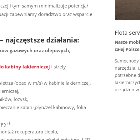
iczej i tym samym minimalizuje potencjał
ytuacji zapewniamy doradztwo oraz wsparcie
Flota se
– najczęstsze działania:
Nasze mobil
całej Polsce
ników gazowych oraz olejowych,
Samochody 
do kabiny lakierniczej
i strefy
narzędzia, 
potrzebne d
lakierniczy
ietrza (opad w m/s) w kabinie lakierniczej,
urządzeń w 
ierniczej,
ników, łożysk,
ieczanie kabin (płyn/żel kabinowy, folia
jących
montaż rekuperatora ciepła,
j na energooszczędne oświetlenie typu LED,