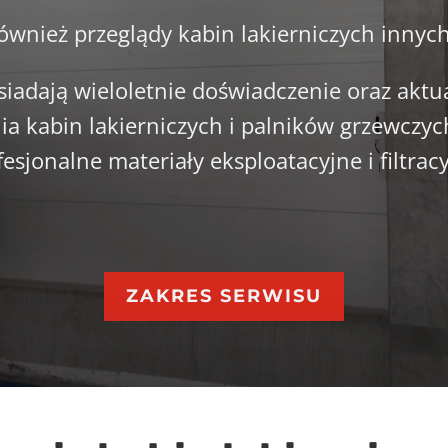
wnież przeglądy kabin lakierniczych innyc
siadają wieloletnie doświadczenie oraz akt
ia kabin lakierniczych i palników grzewczy
fesjonalne materiały eksploatacyjne i filtracy
ZAKRES SERWISU