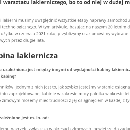
i warsztatu lakierniczego, bo to od niej w dużej 
i lakierni musimy uwzględnić wszystkie etapy naprawy samochodu
 technologicznego. W tym artykule, bazując na naszym 20 letni
 użytku w czerwcu 2021 roku, przybliżymy oraz omówimy wybrane t
ych przez długie lata.
bina lakiernicza
 uzależniona jest między innymi od wydajności kabiny lakierniczo
 kabinę?
ników. Jednym z nich jest to, jak szybko jesteśmy w stanie osiągn
ednio zaprojektowanej kabinie w zakresie mocy palnika w okresie le
e zimowym możemy mieć trudności z jej osiągnięciem w każdej z ty
ależnione jest m. in. od:
blemu nagrzeje zwłaszcza w okresach zimowych, powietrze do zada