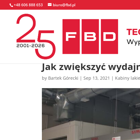
+48 606 888 653
biuro@fbd.pl
Jak zwiększyć wydajn
by
Bartek Górecki
|
Sep 13, 2021
|
Kabiny laki