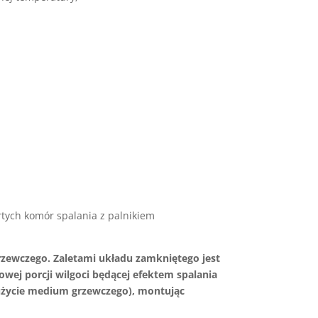
rtych komór spalania z palnikiem
rzewczego. Zaletami układu zamkniętego jest
ej porcji wilgoci będącej efektem spalania
zużycie medium grzewczego), montując