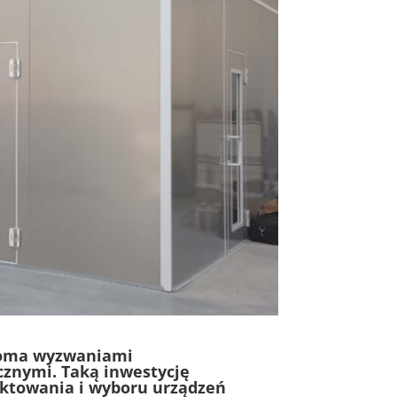
eloma wyzwaniami
znymi. Taką inwestycję
jektowania i wyboru urządzeń