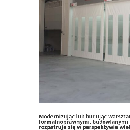
Modernizując lub budując warsztat
formalnoprawnymi, budowlanymi, k
rozpatruje się w perspektywie wiel