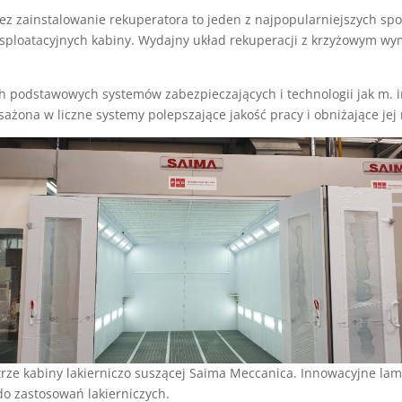
ez zainstalowanie rekuperatora to jeden z najpopularniejszych s
sploatacyjnych kabiny. Wydajny układ rekuperacji z krzyżowym w
h podstawowych systemów zabezpieczających i technologii jak m. i
ażona w liczne systemy polepszające jakość pracy i obniżające jej
rze kabiny lakierniczo suszącej Saima Meccanica. Innowacyjne la
do zastosowań lakierniczych.