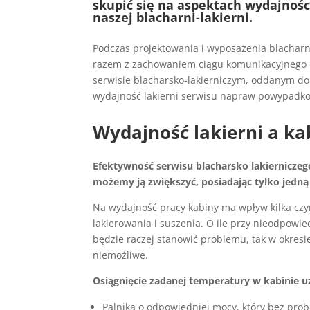
skupić się na aspektach wydajnośc
naszej blacharni-lakierni.
Podczas projektowania i wyposażenia blacharn
razem z zachowaniem ciągu komunikacyjnego i
serwisie blacharsko-lakierniczym, oddanym do
wydajność lakierni serwisu napraw powypadkow
Wydajność lakierni a ka
Efektywność serwisu blacharsko lakierniczego
możemy ją zwiększyć, posiadając tylko jedną
Na wydajność pracy kabiny ma wpływ kilka czyn
lakierowania i suszenia. O ile przy nieodpowi
będzie raczej stanowić problemu, tak w okresi
niemożliwe.
Osiągnięcie zadanej temperatury w kabinie uz
Palnika o odpowiedniej mocy, który bez pro